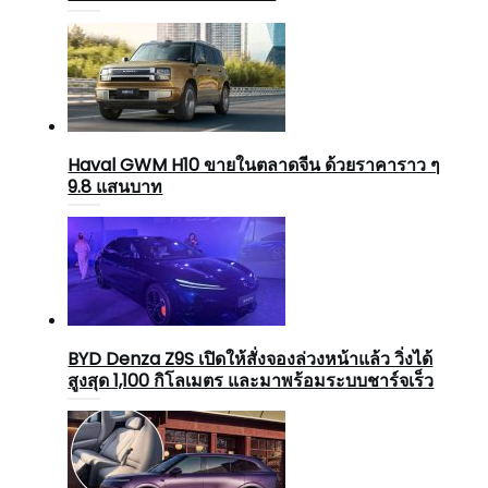
Haval GWM H10 ขายในตลาดจีน ด้วยราคาราว ๆ
9.8 แสนบาท
BYD Denza Z9S เปิดให้สั่งจองล่วงหน้าแล้ว วิ่งได้
สูงสุด 1,100 กิโลเมตร และมาพร้อมระบบชาร์จเร็ว