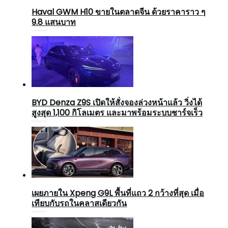
Haval GWM H10 ขายในตลาดจีน ด้วยราคาราว ๆ
9.8 แสนบาท
BYD Denza Z9S เปิดให้สั่งจองล่วงหน้าแล้ว วิ่งได้
สูงสุด 1,100 กิโลเมตร และมาพร้อมระบบชาร์จเร็ว
เผยภายใน Xpeng G9L พื้นที่แถว 2 กว้างที่สุด เมื่อ
เทียบกับรถในคลาสเดียวกัน