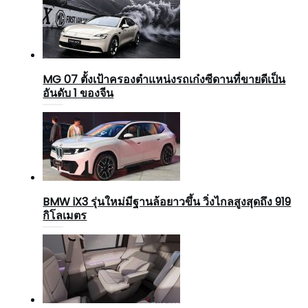
MG 07 ตั้งเป้าครองตำแหน่งรถเก๋งซีดานที่ขายดีเป็น
อันดับ 1 ของจีน
BMW iX3 รุ่นใหม่มีฐานล้อยาวขึ้น วิ่งไกลสูงสุดถึง 919
กิโลเมตร