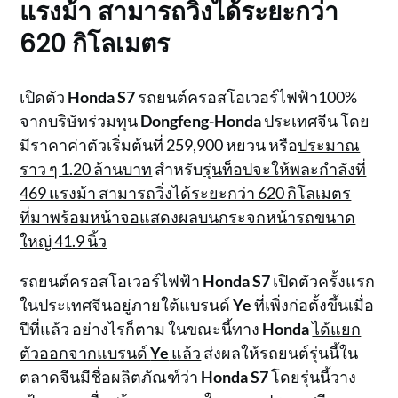
แรงม้า สามารถวิ่งได้ระยะกว่า
620 กิโลเมตร
เปิดตัว
Honda S7
รถยนต์ครอสโอเวอร์ไฟฟ้า100%
จากบริษัทร่วมทุน
Dongfeng-Honda
ประเทศจีน โดย
มีราคาค่าตัวเริ่มต้นที่ 259,900 หยวน หรือ
ประมาณ
ราว ๆ 1.20 ล้านบาท
สำหรับ
รุ่นท็อปจะให้พละกำลังที่
469 แรงม้า สามารถวิ่งได้ระยะกว่า 620 กิโลเมตร
ที่มาพร้อมหน้าจอแสดงผลบนกระจกหน้ารถขนาด
ใหญ่ 41.9 นิ้ว
รถยนต์ครอสโอเวอร์ไฟฟ้า
Honda S7
เปิดตัวครั้งแรก
ในประเทศจีนอยู่ภายใต้แบรนด์
Ye
ที่เพิ่งก่อตั้งขึ้นเมื่อ
ปีที่แล้ว อย่างไรก็ตาม ในขณะนี้ทาง
Honda
ได้แยก
ตัวออกจากแบรนด์
Ye
แล้ว
ส่งผลให้รถยนต์รุ่นนี้ใน
ตลาดจีนมีชื่อผลิตภัณฑ์ว่า
Honda S7
โดยรุ่นนี้วาง