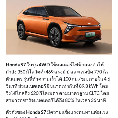
Honda S7
ในรุ่น
4WD
ใช้มอเตอร์ไฟฟ้าสองตัวให้
กำลัง 350 กิโลวัตต์ (469 แรงม้า) และแรงบิด 770 นิว
ตันเมตร รุ่นนี้ทำความเร็วได้ 100 กม./ชม. ภายใน 4.6
วินาที ส่วนแบตเตอรี่มีขนาดเท่ากันที่ 89.8 kWh
โดย
วิ่งได้ไกลถึง 620 กิโลเมตร
ตามมาตรฐาน CLTC โดย
สามารถชาร์จแบตเตอรี่ได้ถึง 80% ในเวลา 36 นาที
ตัวถังของ
Honda S7
มีความแข็งแรงทนทานต่อแรง