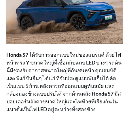
Honda S7
ได้รับการออกแบบใหม่ของแบรนด์ ด้วยไฟ
หน้าทรง
Y
ขนาดใหญ่ที่เชื่อมกับแถบ
LED
บางๆ รถคัน
นี้มีช่องรับอากาศขนาดใหญ่ที่กันชนหน้า คุณสมบัติ
และฟังก์ชันอื่นๆ ได้แก่ ที่จับประตูแบบพับเก็บได้ ล้อ
เป็นแบบ 5 ก้าน หลังคารถที่ออกแบบดูทันสมัย และ
กล้องมองข้างแบบปรับได้ จากด้านหลัง
Honda S7
มีส
ปอยเลอร์หลังคาขนาดใหญ่และไฟท้ายที่เรียงกันใน
แนวตั้งเป็นไฟ
LED
อยู่ระหว่างทั้งสองข้าง