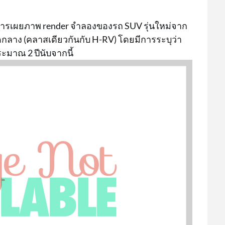
ำการเผยภาพ render จำลองของรถ SUV รุ่นใหม่จาก
กลาง (คลาสเดียวกันกับ H-RV) โดยมีการระบุว่า
ะมาณ 2 ปีนับจากนี้