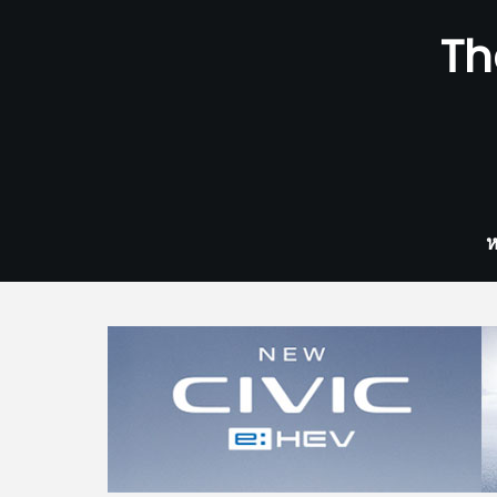
Skip
Th
to
content
ห