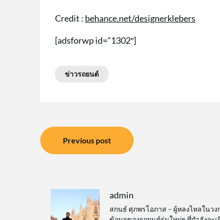
Credit :
behance.net/designerklebers
[adsforwp id=”1302″]
ข่าวรถยนต์
แนะแนว
Previous post
เรื่อง
admin
สกนธ์ ศุภพรโอภาส – ผู้หลงไหลในวง
ข้อมูลของรถยนต์รุ่นใหม่ๆ ที่กำลังจะ