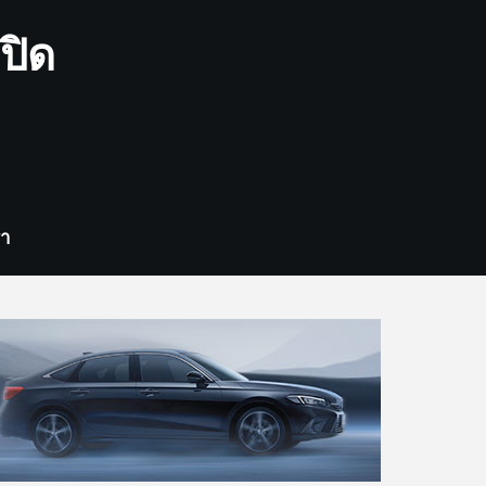
ปิด
รา