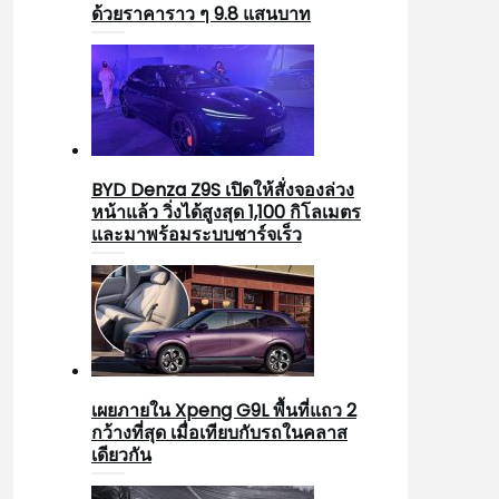
ด้วยราคาราว ๆ 9.8 แสนบาท
BYD Denza Z9S เปิดให้สั่งจองล่วง
หน้าแล้ว วิ่งได้สูงสุด 1,100 กิโลเมตร
และมาพร้อมระบบชาร์จเร็ว
เผยภายใน Xpeng G9L พื้นที่แถว 2
กว้างที่สุด เมื่อเทียบกับรถในคลาส
เดียวกัน