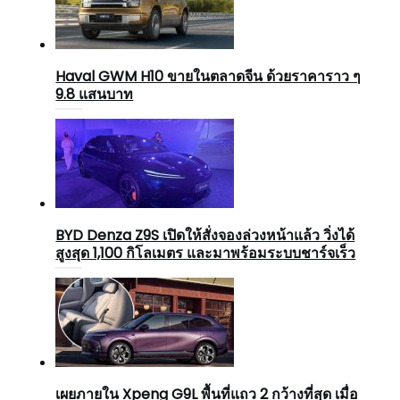
Haval GWM H10 ขายในตลาดจีน ด้วยราคาราว ๆ
9.8 แสนบาท
BYD Denza Z9S เปิดให้สั่งจองล่วงหน้าแล้ว วิ่งได้
สูงสุด 1,100 กิโลเมตร และมาพร้อมระบบชาร์จเร็ว
เผยภายใน Xpeng G9L พื้นที่แถว 2 กว้างที่สุด เมื่อ