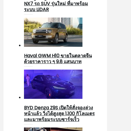
NX7 รถ SUV รุ่นใหม่ ที่มาพร้อม
ระบบ LiDAR
Haval GWM H10 ขายในตลาดจีน
ด้วยราคาราว ๆ 9.8 แสนบาท
BYD Denza Z9S เปิดให้สั่งจองล่วง
หน้าแล้ว วิ่งได้สูงสุด 1,100 กิโลเมตร
และมาพร้อมระบบชาร์จเร็ว