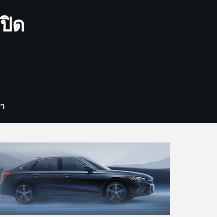
ปิด
รา