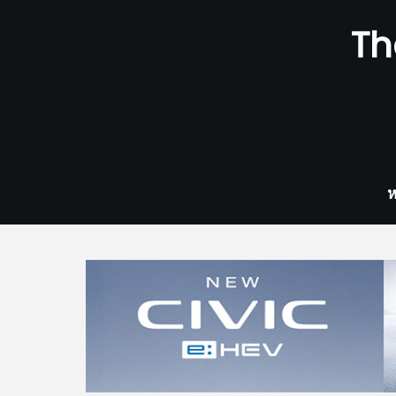
Skip
Th
to
content
ห