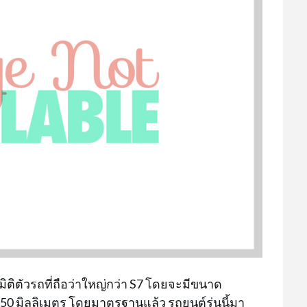
อมิติตัวรถที่ถือว่าใหญ่กว่า S7 โดยจะมีขนาด
50 มิลลิเมตร โดยมาตรฐานแล้ว รถยนต์รุ่นนี้มา