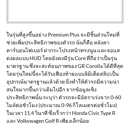
ในรุ่นที่สูงขึ้นอย่าง Premium Plus จะมีชิ้นส่วนใหม่ที่
ช่วยเพิ่มประสิทธิภาพของตัวรถ นั่นก็คือ หลังคา
คาร์บอนไฟเบอร์ ฝากระโปรงหน้าทรงนูน และจอแส
ดงผลแบบ HUD โดยยังคงมีรุ่น Core ที่ถือว่าเป็นรุ่น
มาตรฐาน ซึ่งจะสะท้อนภาพของ GR Corolla ได้ดีที่สุด
โดยรุ่นใหม่นี้จะได้รับเฟืองท้ายแบบลิมิเต็ดสลิป เป็น
อุปกรณ์มาตรฐานแล้วด้วย ยิ่งทำให้ตัวรถมีความน่า
สนใจมากขึ้นกว่าเดิมไปอีก จากข้อมูลเชิง
ประสิทธิภาพนั้น ระบุว่า ตัวรถจะมีอัตราเร่งจาก 0-60
ไมล์ต่อชั่วโมง (ประมาณ 0-96 กิโลเมตรต่อชั่วโมง)
ในเวลา 11.4 วินาที ซึ่งเร็วกว่า Honda Civic Type R
และ Volkswagen Golf R เพียงเล็กน้อย