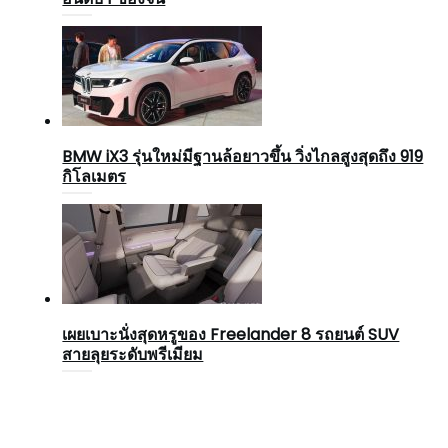
BMW iX3 รุ่นใหม่มีฐานล้อยาวขึ้น วิ่งไกลสูงสุดถึง 919
กิโลเมตร
เผยเบาะนั่งสุดหรูของ Freelander 8 รถยนต์ SUV
สายลุยระดับพรีเมียม