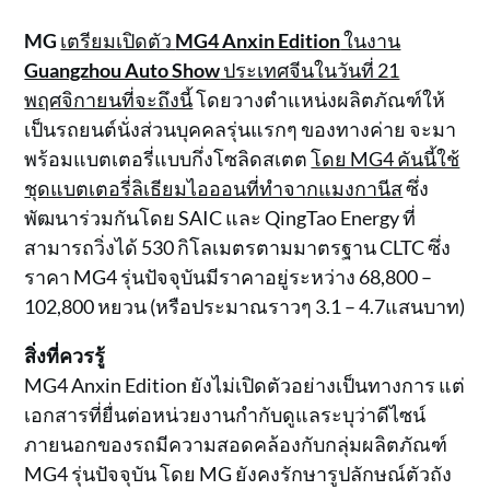
MG
เตรียมเปิดตัว
MG4 Anxin Edition
ในงาน
Guangzhou Auto Show
ประเทศจีนในวันที่ 21
พฤศจิกายนที่จะถึงนี้
โดยวางตำแหน่งผลิตภัณฑ์ให้
เป็นรถยนต์นั่งส่วนบุคคลรุ่นแรกๆ ของทางค่าย จะมา
พร้อมแบตเตอรี่แบบกึ่งโซลิดสเตต
โดย MG4 คันนี้ใช้
ชุดแบตเตอรี่ลิเธียมไอออนที่ทำจากแมงกานีส
ซึ่ง
พัฒนาร่วมกันโดย SAIC และ QingTao Energy ที่
สามารถวิ่งได้ 530 กิโลเมตรตามมาตรฐาน CLTC ซึ่ง
ราคา MG4 รุ่นปัจจุบันมีราคาอยู่ระหว่าง 68,800 –
102,800 หยวน (หรือประมาณราวๆ 3.1 – 4.7แสนบาท)
สิ่งที่ควรรู้
MG4 Anxin Edition ยังไม่เปิดตัวอย่างเป็นทางการ แต่
เอกสารที่ยื่นต่อหน่วยงานกำกับดูแลระบุว่าดีไซน์
ภายนอกของรถมีความสอดคล้องกับกลุ่มผลิตภัณฑ์
MG4 รุ่นปัจจุบัน โดย MG ยังคงรักษารูปลักษณ์ตัวถัง