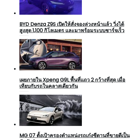
BYD Denza Z9S เปิดให้สั่งจองล่วงหน้าแล้ว วิ่งได้
สูงสุด 1,100 กิโลเมตร และมาพร้อมระบบชาร์จเร็ว
เผยภายใน Xpeng G9L พื้นที่แถว 2 กว้างที่สุด เมื่อ
เทียบกับรถในคลาสเดียวกัน
MG 07 ตั้งเป้าครองตำแหน่งรถเก๋งซีดานที่ขายดีเป็น