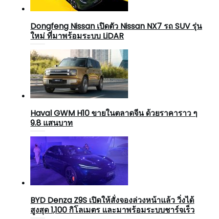
Dongfeng Nissan เปิดตัว Nissan NX7 รถ SUV รุ่น
ใหม่ ที่มาพร้อมระบบ LiDAR
Haval GWM H10 ขายในตลาดจีน ด้วยราคาราว ๆ
9.8 แสนบาท
BYD Denza Z9S เปิดให้สั่งจองล่วงหน้าแล้ว วิ่งได้
สูงสุด 1,100 กิโลเมตร และมาพร้อมระบบชาร์จเร็ว