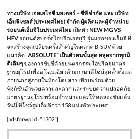
ทางบริษัท เอสเอไอซี มอเตอร์ – ซีพี จำกัด และ บริษัท
เอ็มจี เซลส์ (ประเทศไทย) จำกัด ผู้ผลิตและผู้จำหน่าย
รถยนต์เอ็มจีในประเทศไทย
เปิดตัว
NEW MG VS
HEV
รถยนต์สปอร์ตไฮบริดเอสยูวี รุ่นแรกของเอ็มจี ที่
จะสร้างจุดเปลี่ยนครั้งสำคัญในตลาด B-SUV ด้วย
แนวคิด “
ABSOLUTE”
เป็นตัวตนขั้นสุด หลุดจากทุกมิ
ติเดิมๆ
ของการขับขี่ด้วยยนตรกรรมไฮบริดจมาตร
ฐานยุโรป เพื่ออ โฉบเฉี่ยวด้วยภาษาดีไซน์สุดล้ำตั้งแต่
ภายนอกสู่ภายในห้องโดยสาร เพียบพร้อมด้วย
ฟังก์ชันอำนวยความสะดวก และระบบความปลอดภัย
มาตรฐานยุโรป พร้อมจำหน่ายและให้ทดลองขับแล้ว
วันนี้ ที่โชว์รูมเอ็มจีกว่า 158 แห่งทั่วประเทศ
[adsforwp id=”1302″]