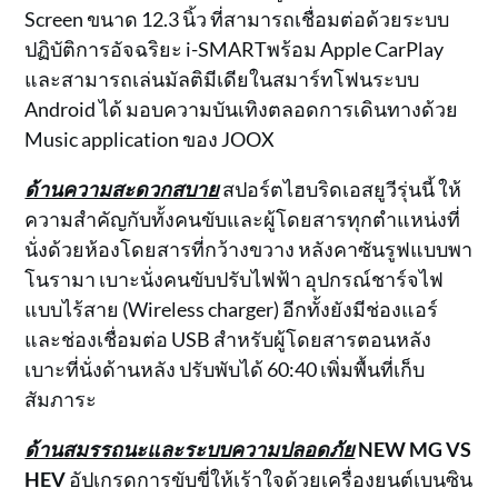
Screen ขนาด 12.3 นิ้ว ที่สามารถเชื่อมต่อด้วยระบบ
ปฏิบัติการอัจฉริยะ i-SMARTพร้อม Apple CarPlay
และสามารถเล่นมัลติมีเดียในสมาร์ทโฟนระบบ
Android ได้ มอบความบันเทิงตลอดการเดินทางด้วย
Music application ของ JOOX
ด้านความสะดวกสบาย
สปอร์ตไฮบริดเอสยูวีรุ่นนี้ ให้
ความสำคัญกับทั้งคนขับและผู้โดยสารทุกตำแหน่งที่
นั่งด้วยห้องโดยสารที่กว้างขวาง หลังคาซันรูฟแบบพา
โนรามา เบาะนั่งคนขับปรับไฟฟ้า อุปกรณ์ชาร์จไฟ
แบบไร้สาย (Wireless charger) อีกทั้งยังมีช่องแอร์
และช่องเชื่อมต่อ USB สำหรับผู้โดยสารตอนหลัง
เบาะที่นั่งด้านหลัง ปรับพับได้ 60:40 เพิ่มพื้นที่เก็บ
สัมภาระ
ด้านสมรรถนะและระบบความปลอดภัย
NEW MG VS
HEV
อัปเกรดการขับขี่ให้เร้าใจด้วยเครื่องยนต์เบนซิน