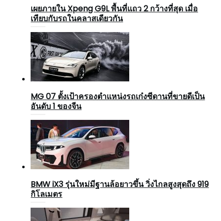
เผยภายใน Xpeng G9L พื้นที่แถว 2 กว้างที่สุด เมื่อ
เทียบกับรถในคลาสเดียวกัน
MG 07 ตั้งเป้าครองตำแหน่งรถเก๋งซีดานที่ขายดีเป็น
อันดับ 1 ของจีน
BMW iX3 รุ่นใหม่มีฐานล้อยาวขึ้น วิ่งไกลสูงสุดถึง 919
กิโลเมตร