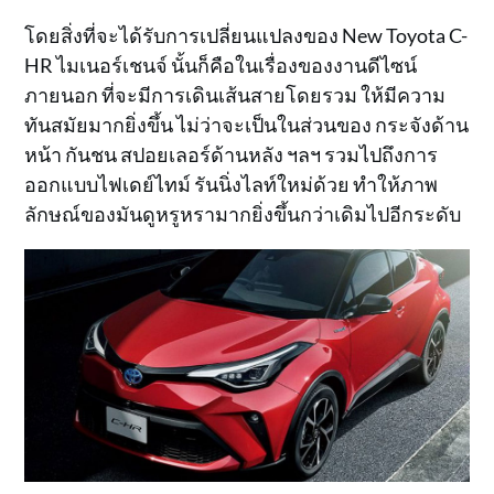
โดยสิ่งที่จะได้รับการเปลี่ยนแปลงของ New Toyota C-
HR ไมเนอร์เชนจ์ นั้นก็คือในเรื่องของงานดีไซน์
ภายนอก ที่จะมีการเดินเส้นสายโดยรวม ให้มีความ
ทันสมัยมากยิ่งขึ้น ไม่ว่าจะเป็นในส่วนของ กระจังด้าน
หน้า กันชน สปอยเลอร์ด้านหลัง ฯลฯ รวมไปถึงการ
ออกแบบไฟเดย์ไทม์ รันนิ่งไลท์ใหม่ด้วย ทำให้ภาพ
ลักษณ์ของมันดูหรูหรามากยิ่งขึ้นกว่าเดิมไปอีกระดับ