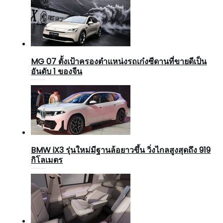
MG 07 ตั้งเป้าครองตำแหน่งรถเก๋งซีดานที่ขายดีเป็น
อันดับ 1 ของจีน
BMW iX3 รุ่นใหม่มีฐานล้อยาวขึ้น วิ่งไกลสูงสุดถึง 919
กิโลเมตร