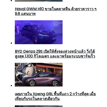
Haval GWM H10 ขายในตลาดจีน ด้วยราคาราว ๆ
9.8 แสนบาท
BYD Denza Z9S เปิดให้สั่งจองล่วงหน้าแล้ว วิ่งได้
สูงสุด 1,100 กิโลเมตร และมาพร้อมระบบชาร์จเร็ว
เผยภายใน Xpeng G9L พื้นที่แถว 2 กว้างที่สุด เมื่อ
เทียบกับรถในคลาสเดียวกัน