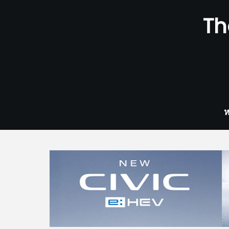
Skip
Th
to
content
ห