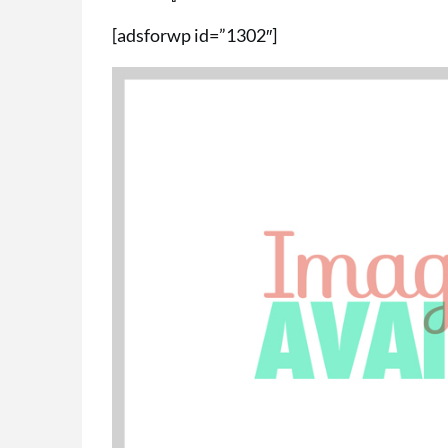
[adsforwp id=”1302″]