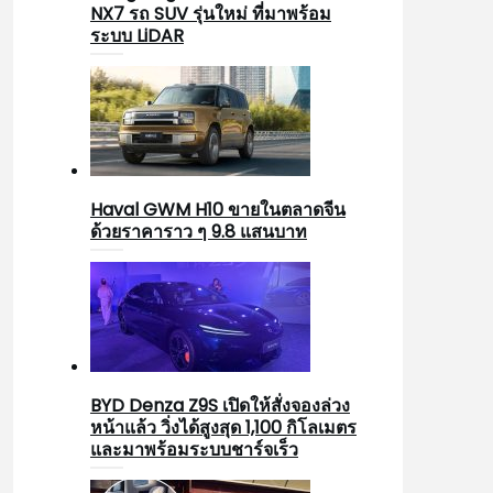
NX7 รถ SUV รุ่นใหม่ ที่มาพร้อม
ระบบ LiDAR
Haval GWM H10 ขายในตลาดจีน
ด้วยราคาราว ๆ 9.8 แสนบาท
BYD Denza Z9S เปิดให้สั่งจองล่วง
หน้าแล้ว วิ่งได้สูงสุด 1,100 กิโลเมตร
และมาพร้อมระบบชาร์จเร็ว