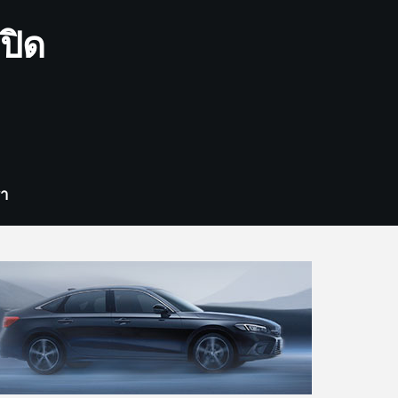
ปิด
รา