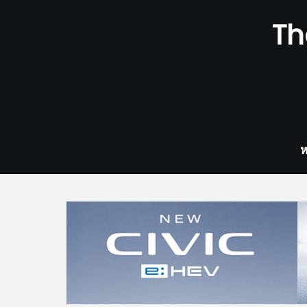
Skip
Th
to
content
ห