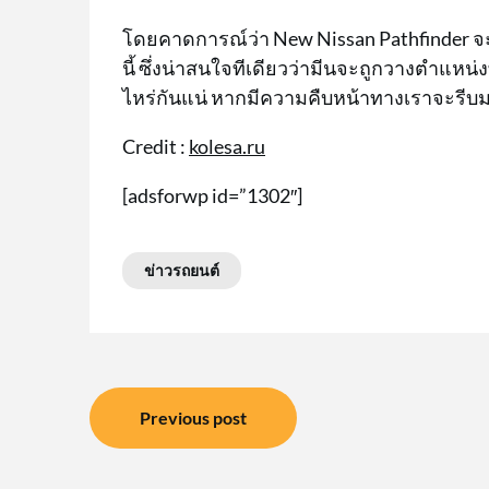
โดยคาดการณ์ว่า New Nissan Pathfinder จ
นี้ ซึ่งน่าสนใจทีเดียวว่ามีนจะถูกวางตำแหน
ไหร่กันแน่ หากมีความคืบหน้าทางเราจะรีบ
Credit :
kolesa.ru
[adsforwp id=”1302″]
ข่าวรถยนต์
แนะแนว
Previous post
เรื่อง