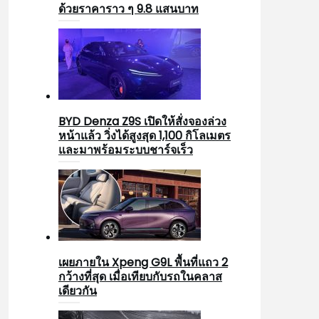
ด้วยราคาราว ๆ 9.8 แสนบาท
BYD Denza Z9S เปิดให้สั่งจองล่วง
หน้าแล้ว วิ่งได้สูงสุด 1,100 กิโลเมตร
และมาพร้อมระบบชาร์จเร็ว
เผยภายใน Xpeng G9L พื้นที่แถว 2
กว้างที่สุด เมื่อเทียบกับรถในคลาส
เดียวกัน