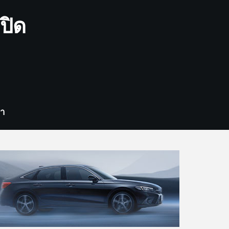
ปิด
รา