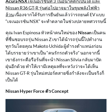
Acura NSX
เจเนอเรชันที่ 3 ในอนาคตก็เป็นได้ และ
Nissan R36 GT-R รุ่นต่อไปอาจมาในขุมพลังไฟฟ้า
ล้วน
เนื่องจากได้รับการยืนยันแล้วว่ารถยนต์ EV แบบ
“เจเนอเรชัน NSX” จะทำตลาดในช่วงปลายทศวรรษนี้
คุณ Ivan Espinosa หัวหน้าคนใหม่ของ
Nissan
เป็นคน
ที่ชื่นชอบรถรุ่น Nissan Z เขาได้นำรถรุ่นนี้ไปทำงาน
ทุกวันโดยคุณ Makoto Uchida ผู้ดำรงตำแหน่งก่อน
ได้บรรยายว่าเขาเป็น “คนรักรถตัวจริง” นอกจากนี้
เขายังกระตือรือร้นที่จะนำ Nissan Silvia กลับมาปัด
ฝุ่นอีกด้วย ทำให้เรามีเหตุผลที่จะหวังว่าจะได้เห็น
Nissan GT-R รุ่นใหม่สปอร์ตสายซิ่งกำลังจะเป็นจริงก็
เป็นได้
Nissan Hyper Force ตัว Concept