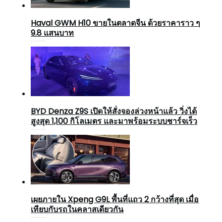
Haval GWM H10 ขายในตลาดจีน ด้วยราคาราว ๆ
9.8 แสนบาท
BYD Denza Z9S เปิดให้สั่งจองล่วงหน้าแล้ว วิ่งได้
สูงสุด 1,100 กิโลเมตร และมาพร้อมระบบชาร์จเร็ว
เผยภายใน Xpeng G9L พื้นที่แถว 2 กว้างที่สุด เมื่อ
เทียบกับรถในคลาสเดียวกัน