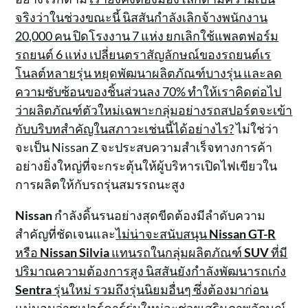
จริงว่าในช่วงขณะนี้ นิสสันกำลังเลิกจ้างพนักงาน
20,000 คน ปิดโรงงาน 7 แห่ง ยกเลิกใช้แพลตฟอร์ม
รถยนต์ 6 แห่ง เปลี่ยนตราสัญลักษณ์ของรถยนต์เร
โนลต์หลายรุ่น หยุดพัฒนาผลิตภัณฑ์บางรุ่น และลด
ความซับซ้อนของชิ้นส่วนลง 70% ทำให้เราคิดต่อไป
ว่าผลิตภัณฑ์ตัวใหม่เฉพาะกลุ่มอย่างรถสปอร์ตจะเข้า
กับบริบทสำคัญในสภาวะเช่นนี้ได้อย่างไร?
ไม่ใช่ว่า
จะเป็น Nissan Z จะประสบความสำเร็จทางการค้า
อย่างยิ่งใหญ่ที่จะกระตุ้นให้ผู้บริหารเปิดไฟเขียวใน
การผลิตให้กับรถรุ่นสมรรถนะสูง
Nissan
กำลังดิ้นรนอย่างสุดขีดต้องมีลำดับความ
สำคัญที่ชัดเจนและ
ไม่น่าจะสนับสนุน
Nissan GT-R
หรือ
Nissan Silvia
แทนรถในกลุ่มผลิตภัณฑ์
SUV
ที่มี
ปริมาณความต้องการสูง นิสสันยังกำลังพัฒนารถเก๋ง
Sentra
รุ่นใหม่ รวมถึงรุ่นนิยมอื่นๆ ซึ่งต้องมาก่อน