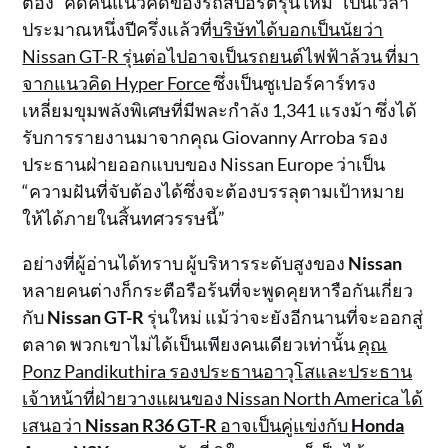
ต้อง “คิดค้นแนวคิดของรถสปอร์ตรุ่นใหม่” เป็นเวลา
ประมาณหนึ่งปีครึ่งแล้วที่
บริษัทได้บอกเป็นนัยว่า
Nissan GT-R รุ่นต่อไปอาจเป็นรถยนต์ไฟฟ้าล้วน ที่มา
จากแนวคิด Hyper Force
ซึ่งเป็นซูเปอร์คาร์ทรง
เหลี่ยมขุมพลังพิเศษที่มีพละกำลัง 1,341 แรงม้า ซึ่งได้
รับการรายงานมาจากคุณ Giovanny Arroba รอง
ประธานฝ่ายออกแบบของ Nissan Europe ว่าเป็น
“ความฝันที่จับต้องได้ซึ่งจะต้องบรรลุตามเป้าหมาย
ให้ได้ภายในสิ้นทศวรรษนี้”
อย่างที่ผู้อ่านได้ทราบ ผู้บริหารระดับสูงของ
Nissan
หลายคนต่างก็กระตือรือร้นที่จะพูดคุยหารือกันเกี่ยว
กับ
Nissan GT-R
รุ่นใหม่ แม้ว่าจะยังอีกนานที่จะออกสู่
ตลาด พวกเขาไม่ได้เป็นเพียงคนเดียวเท่านั้น
คุณ
Ponz Pandikuthira รองประธานอาวุโสและประธาน
เจ้าหน้าที่ฝ่ายวางแผนของ Nissan North America ได้
เสนอว่า
Nissan R36 GT-R
อาจเป็นคู่แข่งกับ
Honda