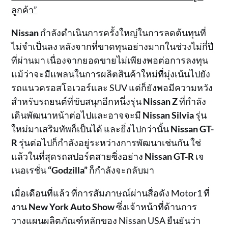
ลูกค้า”
Nissan
กำลังดำเนินการครั้งใหญ่ในการลดต้นทุนที่
ไม่จำเป็นลง หลังจากที่ขาดทุนอย่างมากในช่วงไม่กี่ปี
ที่ผ่านมา เนื่องจากยอดขายไม่เพียงพอต่อการลงทุน
แม้ว่าจะมีแพลนในการผลิตสินค้าใหม่ที่มุ่งเน้นไปยัง
รถแนวครอสโอเวอร์และ SUV แต่ก็ยังพอมีความหวัง
สำหรับรถยนต์ที่ขับสนุกอีกหนึ่งรุ่น
Nissan Z
ที่กำลัง
เดินพัฒนาหน้าต่อไปและอาจจะมี
Nissan Silvia
รุ่น
ใหม่มาเสริมทัพก็เป็นได้ และยิ่งไปกว่านั้น
Nissan GT-
R
รุ่นต่อไปก็กำลังอยู่ระหว่างการพัฒนาเช่นกัน ใช่
แล้วในที่สุดรถสปอร์ตสายซิ่งอย่าง
Nissan GT-R
เจ
เนอเรชั่น
“Godzilla”
ก็กำลังจะกลับมา
เมื่อเดือนที่แล้ว ที่การสัมภาษณ์ผ่านสื่อดัง Motor1 ที่
งาน
New York Auto Show
ซึ่งเจ้าหน้าที่ด้านการ
วางแผนผลิตภัณฑ์หลักของ Nissan USA ยืนยันว่า