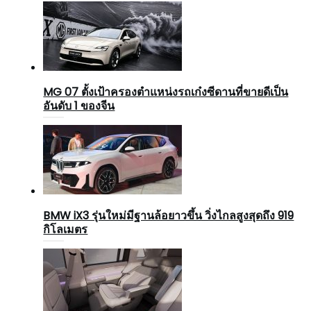
MG 07 ตั้งเป้าครองตำแหน่งรถเก๋งซีดานที่ขายดีเป็น
อันดับ 1 ของจีน
BMW iX3 รุ่นใหม่มีฐานล้อยาวขึ้น วิ่งไกลสูงสุดถึง 919
กิโลเมตร