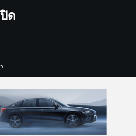
ปิด
รา