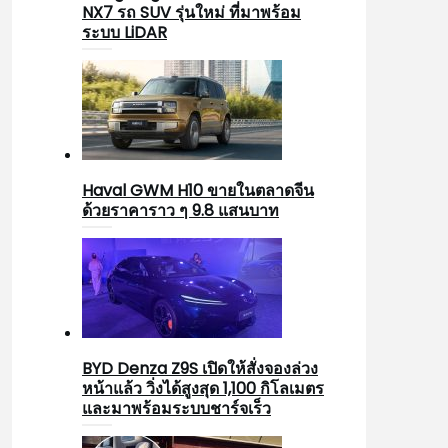
NX7 รถ SUV รุ่นใหม่ ที่มาพร้อม
ระบบ LiDAR
Haval GWM H10 ขายในตลาดจีน
ด้วยราคาราว ๆ 9.8 แสนบาท
BYD Denza Z9S เปิดให้สั่งจองล่วง
หน้าแล้ว วิ่งได้สูงสุด 1,100 กิโลเมตร
และมาพร้อมระบบชาร์จเร็ว