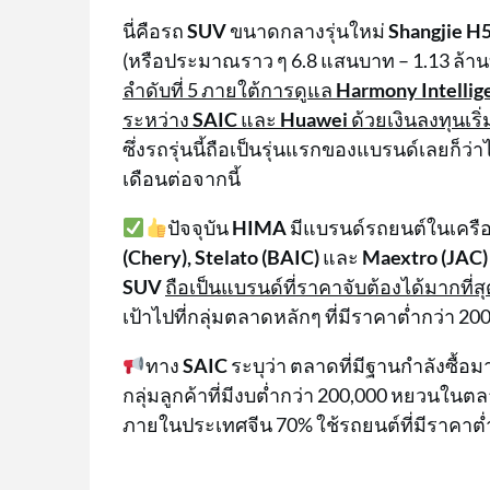
นี่คือรถ
SUV
ขนาดกลางรุ่นใหม่
Shangjie H
(หรือประมาณราว ๆ 6.8 แสนบาท – 1.13 ล้า
ลำดับที่ 5 ภายใต้การดูแล
Harmony Intellig
ระหว่าง
SAIC
และ
Huawei
ด้วยเงินลงทุนเริ
ซึ่งรถรุ่นนี้ถือเป็นรุ่นแรกของแบรนด์เลยก็ว
เดือนต่อจากนี้
ปัจจุบัน
HIMA
มีแบรนด์รถยนต์ในเครืออี
(Chery), Stelato (BAIC)
และ
Maextro (JAC)
SUV
ถือเป็นแบรนด์ที่ราคาจับต้องได้มากที่ส
เป้าไปที่กลุ่มตลาดหลักๆ ที่มีราคาต่ำกว่า 2
ทาง
SAIC
ระบุว่า ตลาดที่มีฐานกำลังซื้อมา
กลุ่มลูกค้าที่มีงบต่ำกว่า 200,000 หยวนใน
ภายในประเทศจีน 70% ใช้รถยนต์ที่มีราคาต่