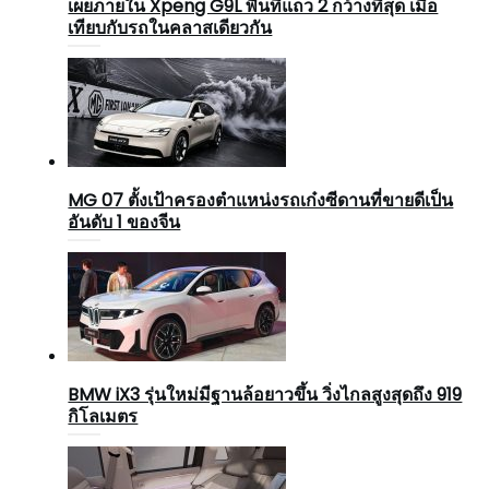
เผยภายใน Xpeng G9L พื้นที่แถว 2 กว้างที่สุด เมื่อ
เทียบกับรถในคลาสเดียวกัน
MG 07 ตั้งเป้าครองตำแหน่งรถเก๋งซีดานที่ขายดีเป็น
อันดับ 1 ของจีน
BMW iX3 รุ่นใหม่มีฐานล้อยาวขึ้น วิ่งไกลสูงสุดถึง 919
กิโลเมตร