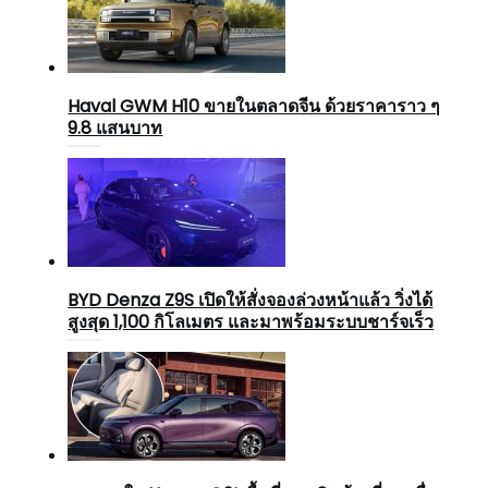
Haval GWM H10 ขายในตลาดจีน ด้วยราคาราว ๆ
9.8 แสนบาท
BYD Denza Z9S เปิดให้สั่งจองล่วงหน้าแล้ว วิ่งได้
สูงสุด 1,100 กิโลเมตร และมาพร้อมระบบชาร์จเร็ว