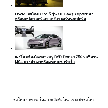
GWM เผยโฉม Ora 5 รุ่น GT และรุ่น Sport มา
พร้อมสปอยเลอร์และสปลิตเตอร์ทรงสปอร์ต
เผยโฉมห้องโดยสารหรู BYD Denza Z9S รถซีดาน
1,194 แรงม้า มาพร้อมระบบชาร์จเร็ว
รถใหม่
ราคารถใหม่
รถเปิดตัวใหม่
เจาะลึกรถใหม่