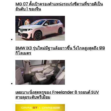
MG 07 ตั้งเป้าครองตำแหน่งรถเก๋งซีดานที่ขายดีเป็น
อันดับ 1 ของจีน
BMW iX3 รุ่นใหม่มีฐานล้อยาวขึ้น วิ่งไกลสูงสุดถึง 919
กิโลเมตร
เผยเบาะนั่งสุดหรูของ Freelander 8 รถยนต์ SUV
สายลุยระดับพรีเมียม