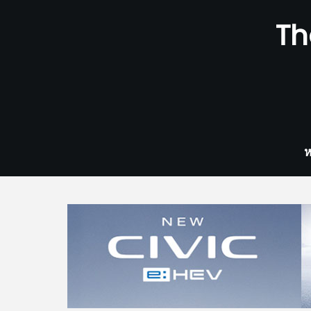
Skip
Th
to
content
ห