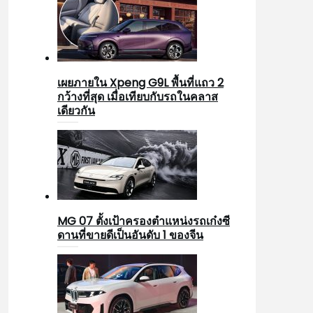
เผยภายใน Xpeng G9L พื้นที่แถว 2
กว้างที่สุด เมื่อเทียบกับรถในคลาส
เดียวกัน
MG 07 ตั้งเป้าครองตำแหน่งรถเก๋งซี
ดานที่ขายดีเป็นอันดับ 1 ของจีน