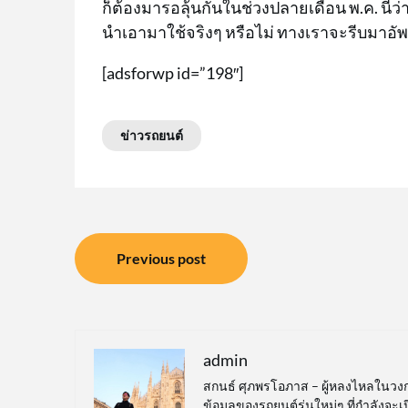
ก็ต้องมารอลุ้นกันในช่วงปลายเดือน พ.ค. นี้
นำเอามาใช้จริงๆ หรือไม่ ทางเราจะรีบมาอัพ
[adsforwp id=”198″]
ข่าวรถยนต์
แนะแนว
Previous post
เรื่อง
admin
สกนธ์ ศุภพรโอภาส – ผู้หลงไหลในวง
ข้อมูลของรถยนต์รุ่นใหม่ๆ ที่กำลังจะ