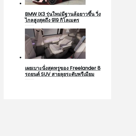
BMW iX3 รุ่นใหม่มีฐานล้อยาวขึ้น วิ่ง
ไกลสูงสุดถึง 919 กิโลเมตร
เผยเบาะนั่งสุดหรูของ Freelander 8
รถยนต์ SUV สายลุยระดับพรีเมียม