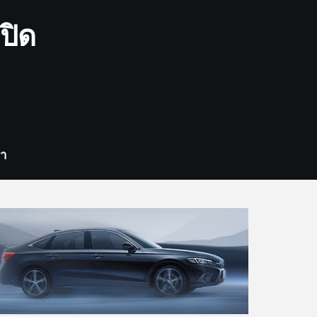
ปิด
รา