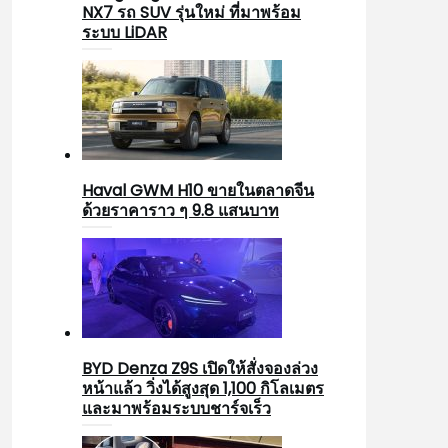
NX7 รถ SUV รุ่นใหม่ ที่มาพร้อม
ระบบ LiDAR
Haval GWM H10 ขายในตลาดจีน
ด้วยราคาราว ๆ 9.8 แสนบาท
BYD Denza Z9S เปิดให้สั่งจองล่วง
หน้าแล้ว วิ่งได้สูงสุด 1,100 กิโลเมตร
และมาพร้อมระบบชาร์จเร็ว