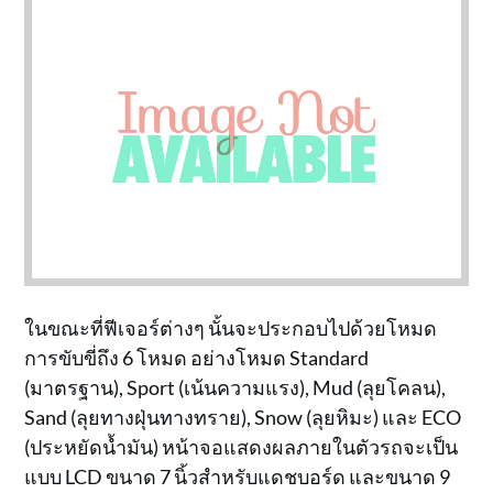
ในขณะที่ฟีเจอร์ต่างๆ นั้นจะประกอบไปด้วยโหมด
การขับขี่ถึง 6 โหมด อย่างโหมด Standard
(มาตรฐาน), Sport (เน้นความแรง), Mud (ลุยโคลน),
Sand (ลุยทางฝุ่นทางทราย), Snow (ลุยหิมะ) และ ECO
(ประหยัดน้ำมัน) หน้าจอแสดงผลภายในตัวรถจะเป็น
แบบ LCD ขนาด 7 นิ้วสำหรับแดชบอร์ด และขนาด 9