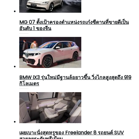
MG 07 ตั้งเป้าครองตำแหน่งรถเก๋งซีดานที่ขายดีเป็น
อันดับ 1 ของจีน
BMW iX3 รุ่นใหม่มีฐานล้อยาวขึ้น วิ่งไกลสูงสุดถึง 919
กิโลเมตร
เผยเบาะนั่งสุดหรูของ Freelander 8 รถยนต์ SUV
สายลุยระดับพรีเมียม