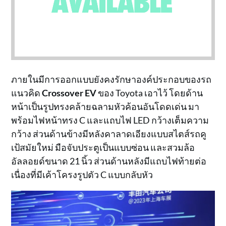
ภายในมีการออกแบบยังคงรักษาองค์ประกอบของรถ
แนวคิด
Crossover EV
ของ Toyota เอาไว้ โดยด้าน
หน้าเป็นรูปทรงคล้ายฉลามหัวค้อนอันโดดเด่น มา
พร้อมไฟหน้าทรง C และแถบไฟ LED กว้างเต็มความ
กว้าง ส่วนด้านข้างมีหลังคาลาดเอียงแบบสไตส์รถคู
เป้สมัยใหม่ มือจับประตูเป็นแบบซ่อน และสวมล้อ
อัลลอยด์ขนาด 21 นิ้ว ส่วนด้านหลังมีแถบไฟท้ายต่อ
เนื่องที่มีเค้าโครงรูปตัว C แบบกลับหัว