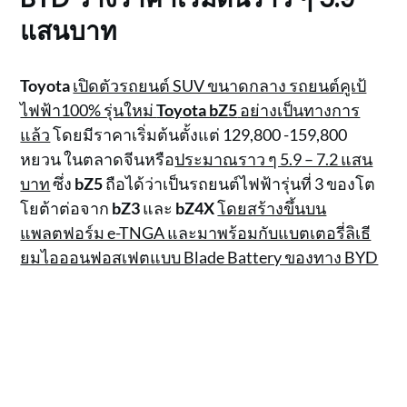
แสนบาท
Toyota
เปิดตัวรถยนต์ SUV ขนาดกลาง รถยนต์คูเป้
ไฟฟ้า100% รุ่นใหม่
Toyota bZ5
อย่างเป็นทางการ
แล้ว
โดยมีราคาเริ่มต้นตั้งแต่ 129,800 -159,800
หยวน ในตลาดจีนหรือ
ประมาณราว ๆ 5.9 – 7.2 แสน
บาท
ซึ่ง
bZ5
ถือได้ว่าเป็นรถยนต์ไฟฟ้ารุ่นที่ 3 ของโต
โยต้าต่อจาก
bZ3
และ
bZ4X
โดยสร้างขึ้นบน
แพลตฟอร์ม e-TNGA และมาพร้อมกับแบตเตอรี่ลิเธี
ยมไอออนฟอสเฟตแบบ Blade Battery ของทาง BYD