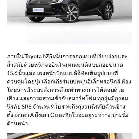
ภายใน
Toyota bZ5
เน้นการออกแบบที่เรียบง่ายและ
ล้ำสมัยด้วยหน้าจออินโฟเทนเมนต์แบบลอยขนาด
15.6 นิ้วและแผงหน้าปัดแบบดิจิทัลเต็มรูปแบบที่
ควบคุมโดยปุ่มเลือกเกียร์แบบหมุนอิเล็กทรอนิกส์ ห้อง
โดยสารมีระบบสั่งการด้วยท่าทาง การโต้ตอบด้วย
เสียง และการผสานเข้ากับสมาร์ทโฟน ทุกรุ่นมีถุงลม
นิรภัย SRS จำนวน 9 ใบ รวมถึงถุงลมนิรภัยด้านข้าง
ตั้งแต่เสา A ถึงเสา C และอีกใบจะอยู่ระหว่างเบาะนั่ง
ด้านหน้า