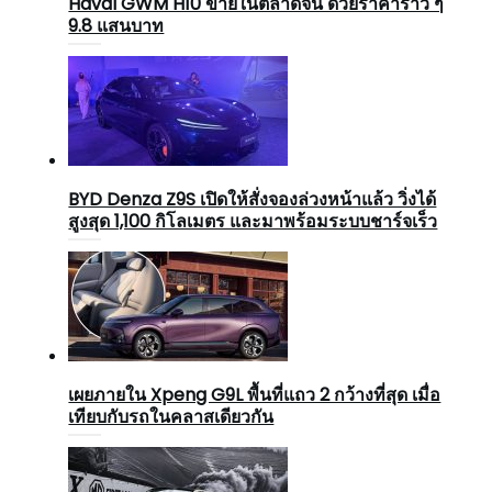
Haval GWM H10 ขายในตลาดจีน ด้วยราคาราว ๆ
9.8 แสนบาท
BYD Denza Z9S เปิดให้สั่งจองล่วงหน้าแล้ว วิ่งได้
สูงสุด 1,100 กิโลเมตร และมาพร้อมระบบชาร์จเร็ว
เผยภายใน Xpeng G9L พื้นที่แถว 2 กว้างที่สุด เมื่อ
เทียบกับรถในคลาสเดียวกัน