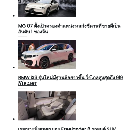
MG 07 ตั้งเป้าครองตำแหน่งรถเก๋งซีดานที่ขายดีเป็น
อันดับ 1 ของจีน
BMW iX3 รุ่นใหม่มีฐานล้อยาวขึ้น วิ่งไกลสูงสุดถึง 919
กิโลเมตร
เผยเบาะนั่งสุดหรูของ Freelander 8 รถยนต์ SUV