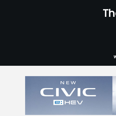
Skip
Th
to
content
ห