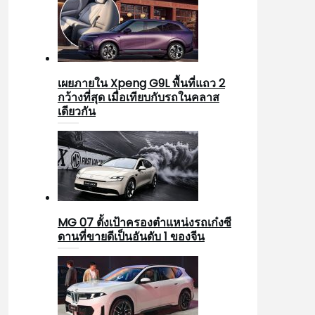
เผยภายใน Xpeng G9L พื้นที่แถว 2
กว้างที่สุด เมื่อเทียบกับรถในคลาส
เดียวกัน
MG 07 ตั้งเป้าครองตำแหน่งรถเก๋งซี
ดานที่ขายดีเป็นอันดับ 1 ของจีน