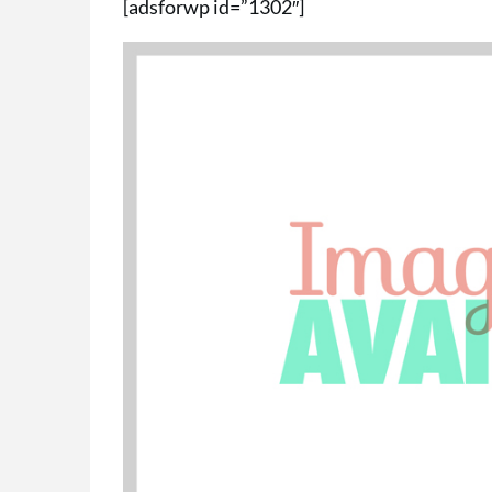
[adsforwp id=”1302″]