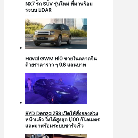
NX7 รถ SUV รุ่นใหม่ ที่มาพร้อม
ระบบ LiDAR
Haval GWM H10 ขายในตลาดจีน
ด้วยราคาราว ๆ 9.8 แสนบาท
BYD Denza Z9S เปิดให้สั่งจองล่วง
หน้าแล้ว วิ่งได้สูงสุด 1,100 กิโลเมตร
และมาพร้อมระบบชาร์จเร็ว