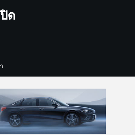
ปิด
รา