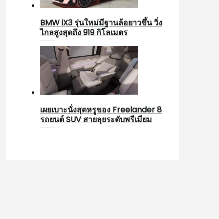
BMW iX3 รุ่นใหม่มีฐานล้อยาวขึ้น วิ่ง
ไกลสูงสุดถึง 919 กิโลเมตร
เผยเบาะนั่งสุดหรูของ Freelander 8
รถยนต์ SUV สายลุยระดับพรีเมียม