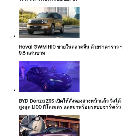
Haval GWM H10 ขายในตลาดจีน ด้วยราคาราว ๆ
9.8 แสนบาท
BYD Denza Z9S เปิดให้สั่งจองล่วงหน้าแล้ว วิ่งได้
สูงสุด 1,100 กิโลเมตร และมาพร้อมระบบชาร์จเร็ว