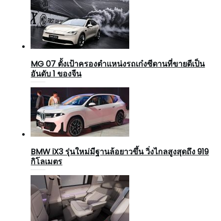
MG 07 ตั้งเป้าครองตำแหน่งรถเก๋งซีดานที่ขายดีเป็น
อันดับ 1 ของจีน
BMW iX3 รุ่นใหม่มีฐานล้อยาวขึ้น วิ่งไกลสูงสุดถึง 919
กิโลเมตร