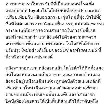
ความสามารถในการขับขี่ที่เป็นแบบออฟโรด ซึ่ง
แปลกมากที่
Toyota
ไม่ได้เปรียบเทียบกับ Proace แต่
เปรียบเทียบกับ
Hilux
รถกระบะรุ่นใหม่นี้มุ่งเป้าไปที่ผู้
ซื้อที่ไม่ต้องการเบาะนั่งและพื้นบรรทุกเพิ่มเติมของรถ
กระบะ แต่ต้องการความสามารถในการขับขี่แบบ
ออฟโรดมากกว่า และยังแฝงไปด้วยความสะดวก
สบายที่มากขึ้น และมาพร้อมเทคโนโลยีที่ได้รับการ
ปรับปรุงใหม่อย่างดีเยี่ยมของ SUV ออฟโรดแบบ 2 ที่
นั่ง หรือรถตูู้อเนกประสงค์
หลังจากถอดเบาะหลังออกแล้ว โตโยต้าได้ติดตั้งแผง
กั้นโลหะที่มีส่วนบนเป็นตาข่าย ส่วนกระจกด้านหลัง
ยังคงมีอยู่เหมือนเดิม แต่จะถูกบดบังด้วยแผงเหล็กที่
เพิ่มเข้ามาใหม่ เนื่องจากแสงยังคงลอดผ่านเข้ามา
ตามขอบ แม้จะเป็นเช่นนั้น แผงทึบแสงก็สามารถ
ปิดบังห้องโดยสารให้เป็นพื้นที่ส่วนตัวได้ระดับหนึ่ง