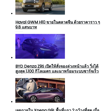
Haval GWM H10 ขายในตลาดจีน ด้วยราคาราว ๆ
9.8 แสนบาท
BYD Denza Z9S เปิดให้สั่งจองล่วงหน้าแล้ว วิ่งได้
สูงสุด 1,100 กิโลเมตร และมาพร้อมระบบชาร์จเร็ว
เผยภายใน Xpeng G9L พื้นที่แถว 2 กว้างที่สุด เมื่อ