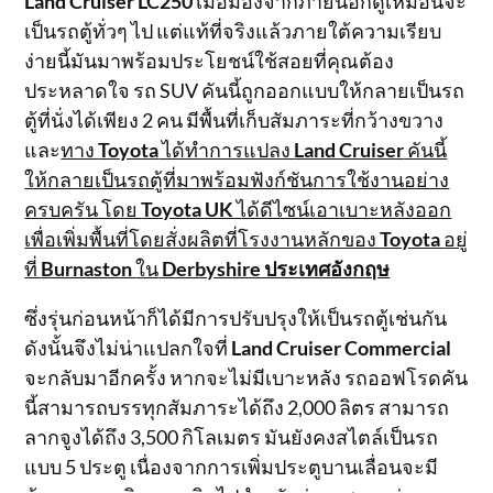
Land Cruiser LC250
เมื่อมองจากภายนอกดูเหมือนจะ
เป็นรถตู้ทั่วๆ ไป แต่แท้ที่จริงแล้วภายใต้ความเรียบ
ง่ายนี้มันมาพร้อมประโยชน์ใช้สอยที่คุณต้อง
ประหลาดใจ รถ SUV คันนี้ถูกออกแบบให้กลายเป็นรถ
ตู้ที่นั่งได้เพียง 2 คน มีพื้นที่เก็บสัมภาระที่กว้างขวาง
และ
ทาง
Toyota
ได้ทำการแปลง
Land Cruiser
คันนี้
ให้กลายเป็นรถตู้ที่มาพร้อมฟังก์ชันการใช้งานอย่าง
ครบครัน โดย
Toyota UK
ได้ดีไซน์เอาเบาะหลังออก
เพื่อเพิ่มพื้นที่โดยสั่งผลิตที่โรงงานหลักของ
Toyota
อยู่
ที่
Burnaston
ใน
Derbyshire ประเทศอังกฤษ
ซึ่งรุ่นก่อนหน้าก็ได้มีการปรับปรุงให้เป็นรถตู้เช่นกัน
ดังนั้นจึงไม่น่าแปลกใจที่
Land Cruiser Commercial
จะกลับมาอีกครั้ง หากจะไม่มีเบาะหลัง รถออฟโรดคัน
นี้สามารถบรรทุกสัมภาระได้ถึง 2,000 ลิตร สามารถ
ลากจูงได้ถึง 3,500 กิโลเมตร มันยังคงสไตล์เป็นรถ
แบบ 5 ประตู เนื่องจากการเพิ่มประตูบานเลื่อนจะมี