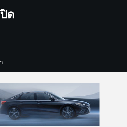
ปิด
รา