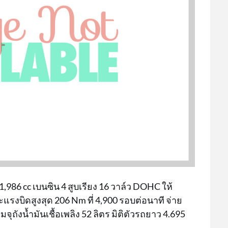
,986 cc เบนซิน 4 สูบเรียง 16 วาล์ว DOHC ให้
ะแรงบิดสูงสุด 206 Nm ที่ 4,900 รอบต่อนาที จ่าย
ุถังน้ำมันเชื้อเพลิง 52 ลิตร มิติตัวรถยาว 4.695