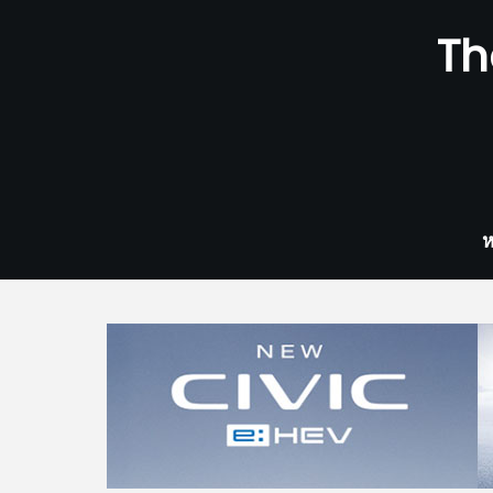
Skip
Th
to
content
ห