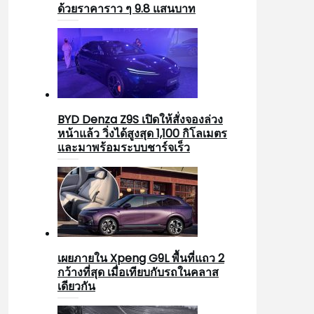
ด้วยราคาราว ๆ 9.8 แสนบาท
BYD Denza Z9S เปิดให้สั่งจองล่วง
หน้าแล้ว วิ่งได้สูงสุด 1,100 กิโลเมตร
และมาพร้อมระบบชาร์จเร็ว
เผยภายใน Xpeng G9L พื้นที่แถว 2
กว้างที่สุด เมื่อเทียบกับรถในคลาส
เดียวกัน