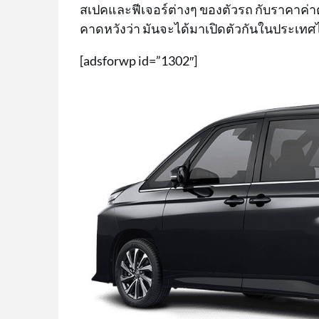
สเปคและฟีเจอร์ต่างๆ ของตัวรถ กับราคาค่าต
คาดหวังว่า มันจะได้มาเปิดตัวกันในประเท
[adsforwp id=”1302″]