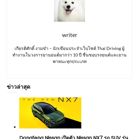
writer
เกียรติศักดิ์ งามขำ – นักเขียนประจำเว็บไซต์ Thai Driving ผู้
ทำงานในวงการยานยนต์มากว่า 10 ปี ชื่นชอบรถยนต์และยาน
พาหนะทุกประเภท
ข่าวล่าสุด
Dongfeng Nissan เปิดตัว Nissan NX7 รถ SUV รุ่น