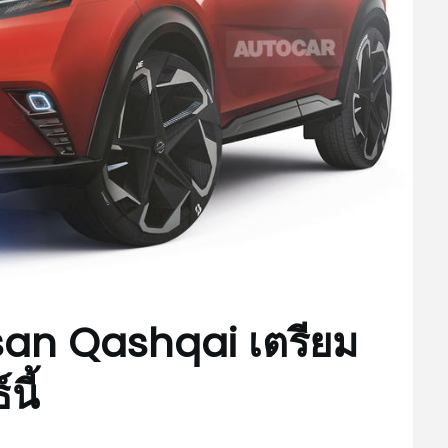
san Qashqai เตรียม
นี้