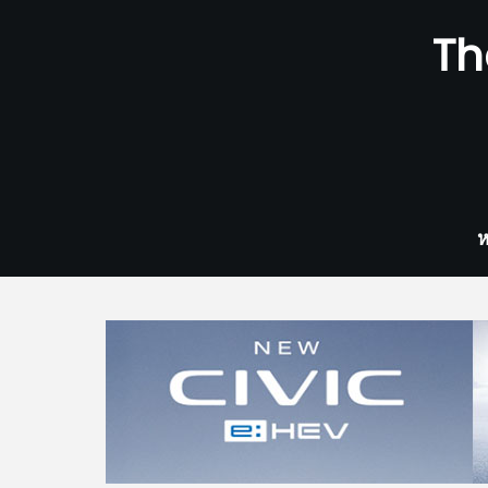
Skip
Th
to
content
ห