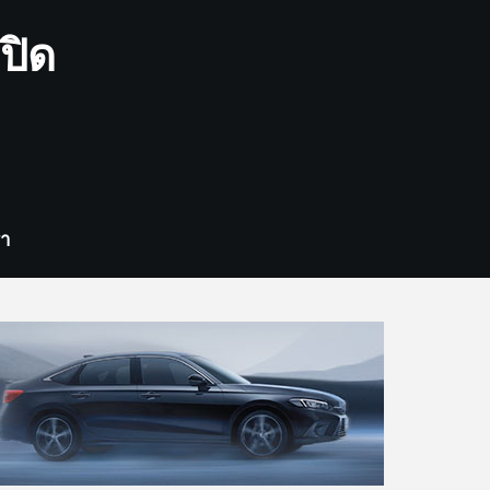
ปิด
รา