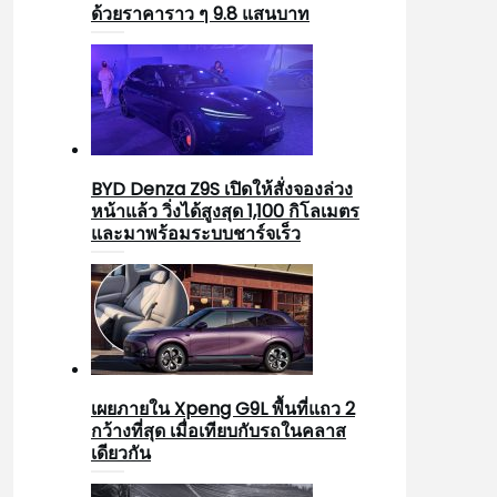
ด้วยราคาราว ๆ 9.8 แสนบาท
BYD Denza Z9S เปิดให้สั่งจองล่วง
หน้าแล้ว วิ่งได้สูงสุด 1,100 กิโลเมตร
และมาพร้อมระบบชาร์จเร็ว
เผยภายใน Xpeng G9L พื้นที่แถว 2
กว้างที่สุด เมื่อเทียบกับรถในคลาส
เดียวกัน