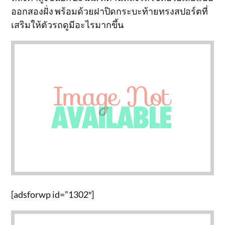
ออกสองฝั่ง พร้อมด้วยฝาปิดกระบะท้ายทรงสปอร์ตที่
เสริมให้ตัวรถดูมีอะไรมากขึ้น
[adsforwp id=”1302″]