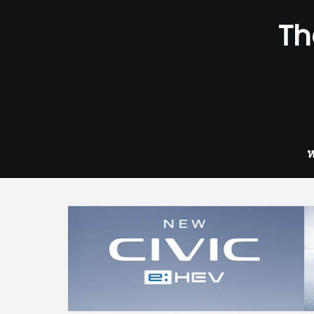
Skip
Th
to
content
ห