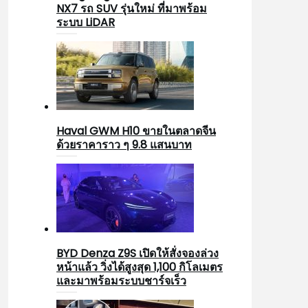
NX7 รถ SUV รุ่นใหม่ ที่มาพร้อม
ระบบ LiDAR
Haval GWM H10 ขายในตลาดจีน
ด้วยราคาราว ๆ 9.8 แสนบาท
BYD Denza Z9S เปิดให้สั่งจองล่วง
หน้าแล้ว วิ่งได้สูงสุด 1,100 กิโลเมตร
และมาพร้อมระบบชาร์จเร็ว