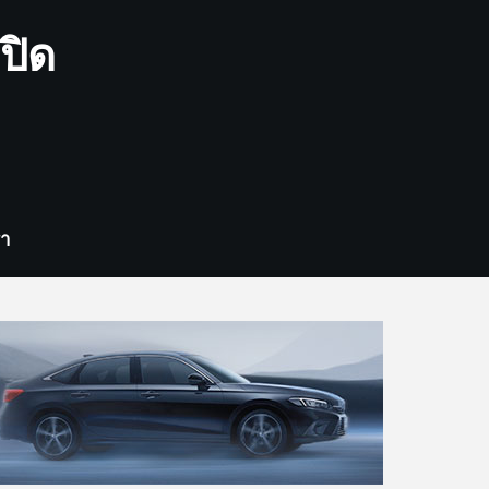
ปิด
รา