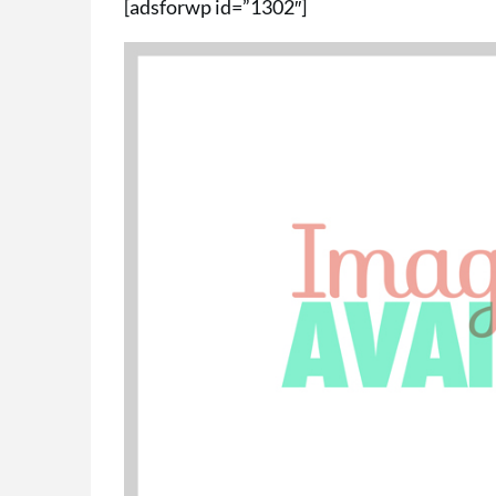
[adsforwp id=”1302″]