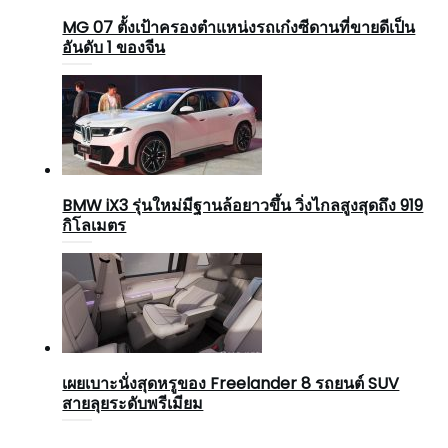
MG 07 ตั้งเป้าครองตำแหน่งรถเก๋งซีดานที่ขายดีเป็น
อันดับ 1 ของจีน
BMW iX3 รุ่นใหม่มีฐานล้อยาวขึ้น วิ่งไกลสูงสุดถึง 919
กิโลเมตร
เผยเบาะนั่งสุดหรูของ Freelander 8 รถยนต์ SUV
สายลุยระดับพรีเมียม