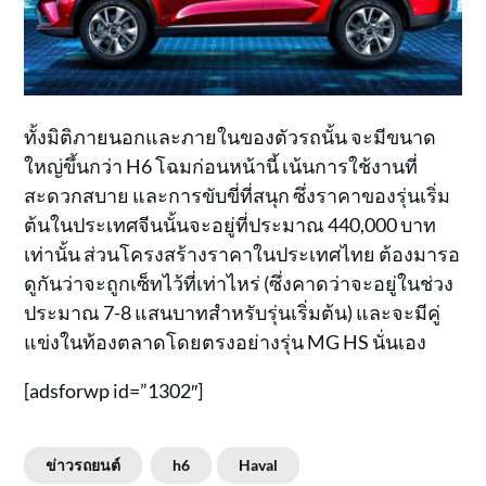
ทั้งมิติภายนอกและภายในของตัวรถนั้น จะมีขนาด
ใหญ่ขึ้นกว่า H6 โฉมก่อนหน้านี้ เน้นการใช้งานที่
สะดวกสบาย และการขับขี่ที่สนุก ซึ่งราคาของรุ่นเริ่ม
ต้นในประเทศจีนนั้นจะอยู่ที่ประมาณ 440,000 บาท
เท่านั้น ส่วนโครงสร้างราคาในประเทศไทย ต้องมารอ
ดูกันว่าจะถูกเซ็ทไว้ที่เท่าไหร่ (ซึ่งคาดว่าจะอยู่ในช่วง
ประมาณ 7-8 แสนบาทสำหรับรุ่นเริ่มต้น) และจะมีคู่
แข่งในท้องตลาดโดยตรงอย่างรุ่น MG HS นั่นเอง
[adsforwp id=”1302″]
ข่าวรถยนต์
h6
Haval