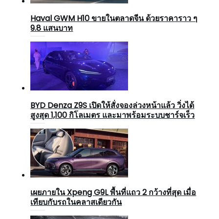
Haval GWM H10 ขายในตลาดจีน ด้วยราคาราว ๆ
9.8 แสนบาท
BYD Denza Z9S เปิดให้สั่งจองล่วงหน้าแล้ว วิ่งได้
สูงสุด 1,100 กิโลเมตร และมาพร้อมระบบชาร์จเร็ว
เผยภายใน Xpeng G9L พื้นที่แถว 2 กว้างที่สุด เมื่อ
เทียบกับรถในคลาสเดียวกัน