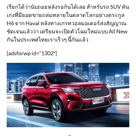
เรียกได้ว่านับถอยหลังรอกันได้เลย สำหรับรถ SUV คัน
เก่งที่มียอดขายถล่มทลายในตลาดโลกอย่างตระกูล
H6 จาก Haval หลังทางเกรทวอลมอเตอร์ส่งสัญญาณ
ชัดเจนแล้วว่า เตรียมจะเปิดตัวโฉมใหม่แบบ All New
กันในประเทศไทยเราเร็วๆ นี้กันแล้ว
[adsforwp id=”1302″]