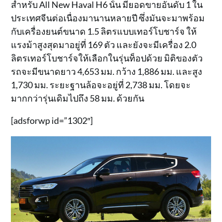
สำหรับ All New Haval H6 นั้น มียอดขายอันดับ 1 ใน
ประเทศจีนต่อเนื่องมานานหลายปี ซึ่งมันจะมาพร้อม
กับเครื่องยนต์ขนาด 1.5 ลิตรแบบเทอร์โบชาร์จ ให้
แรงม้าสูงสุดมาอยู่ที่ 169 ตัว และยังจะมีเครื่อง 2.0
ลิตรเทอร์โบชาร์จให้เลือกในรุ่นท็อปด้วย มิติของตัว
รถจะมีขนาดยาว 4,653 มม. กว้าง 1,886 มม. และสูง
1,730 มม. ระยะฐานล้อจะอยู่ที่ 2,738 มม. โดยจะ
มากกว่ารุ่นเดิมไปถึง 58 มม. ด้วยกัน
[adsforwp id=”1302″]