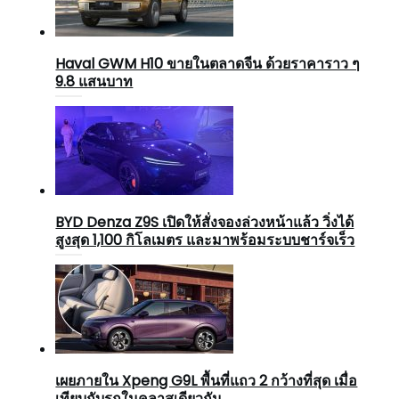
Haval GWM H10 ขายในตลาดจีน ด้วยราคาราว ๆ
9.8 แสนบาท
BYD Denza Z9S เปิดให้สั่งจองล่วงหน้าแล้ว วิ่งได้
สูงสุด 1,100 กิโลเมตร และมาพร้อมระบบชาร์จเร็ว
เผยภายใน Xpeng G9L พื้นที่แถว 2 กว้างที่สุด เมื่อ
เทียบกับรถในคลาสเดียวกัน