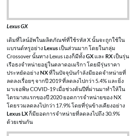
Lexus GX
เดิมที่ไลน์อัพในผลิตภัณฑ์ที่ใช้รหัส X นั้นจะถูกใช้ใน
แบรนด์หรูอย่าง
Lexus
เป็นส่วนมาก โดยในกลุ่ม
Crossover นั้นทาง Lexus เองก็มีทั้ง
GX
และ
RX
เป็นรุ่น
เรือธงจำหน่ายอยู่ในตลาดอเมริกา โดยมีรุ่นราคา
ประหยัดอย่าง
NX
ที่ในปัจจุบันกำลังมียอดจำหน่ายที่
ลดลงเรื่อยๆ จากปี 2019 ที่ลดลงไปกว่า 5.4% และยิ่ง
มาเจอพิษ COVID-19 เมื่อช่วงต้นปีที่ผ่านมาทำให้ใน
ไตรมาสแรกของปี 2020 ยอดการจำหน่ายของ NX
โดยรวมลดลงไปกว่า 17.9% โดยที่รุ่นข้างเคียงอย่าง
Lexus LX
ก็มียอดการจำหน่ายที่ลดลงไปถึง 30.9%
ด้วยเช่นกัน