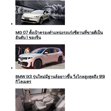
MG 07 ตั้งเป้าครองตำแหน่งรถเก๋งซีดานที่ขายดีเป็น
อันดับ 1 ของจีน
BMW iX3 รุ่นใหม่มีฐานล้อยาวขึ้น วิ่งไกลสูงสุดถึง 919
กิโลเมตร