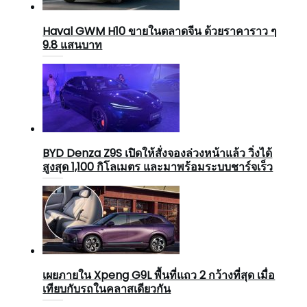
Haval GWM H10 ขายในตลาดจีน ด้วยราคาราว ๆ
9.8 แสนบาท
BYD Denza Z9S เปิดให้สั่งจองล่วงหน้าแล้ว วิ่งได้
สูงสุด 1,100 กิโลเมตร และมาพร้อมระบบชาร์จเร็ว
เผยภายใน Xpeng G9L พื้นที่แถว 2 กว้างที่สุด เมื่อ
เทียบกับรถในคลาสเดียวกัน