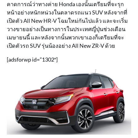
คาดการณ์ว่าทางค่าย Honda เองนั้นเตรียมที่จะรุก
หน้าอย่างหนักหน่วงในตลาดรถแนว SUV หลังจากที่
เปิดตัว All New HR-V โฉมใหม่กันไปแล้ว และจะเริ่ม
วางขายอย่างเป็นทางการในประเทศญี่ปุ่นช่วงเดือน
เมษายนนี้ และหลังจากนั้นพวกเขาเองก็เตรียมที่จะ
เปิดตัวรถ SUV รุ่นน้องอย่าง All New ZR-V ด้วย
[adsforwp id=”1302″]