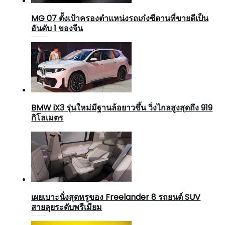
MG 07 ตั้งเป้าครองตำแหน่งรถเก๋งซีดานที่ขายดีเป็น
อันดับ 1 ของจีน
BMW iX3 รุ่นใหม่มีฐานล้อยาวขึ้น วิ่งไกลสูงสุดถึง 919
กิโลเมตร
เผยเบาะนั่งสุดหรูของ Freelander 8 รถยนต์ SUV
สายลุยระดับพรีเมียม