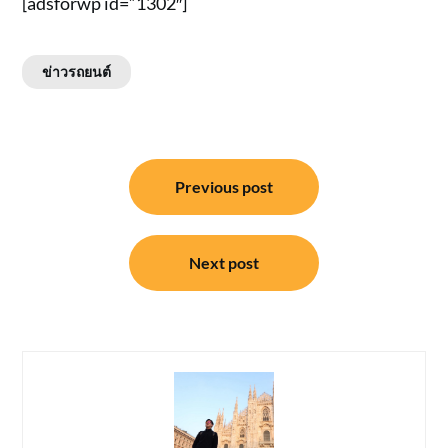
[adsforwp id=”1302″]
ข่าวรถยนต์
แนะแนว
Previous post
เรื่อง
Next post