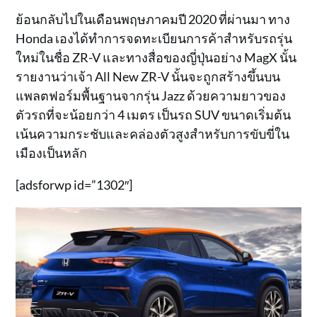
ย้อนกลับไปในเดือนพฤษภาคมปี 2020 ที่ผ่านมา ทาง
Honda เองได้ทำการจดทะเบียนการค้าสำหรับรถรุ่น
ใหม่ในชื่อ ZR-V และทางสื่อของญี่ปุ่นอย่าง MagX นั้น
รายงานว่าเจ้า All New ZR-V นั้นจะถูกสร้างขึ้นบน
แพลตฟอร์มพื้นฐานจากรุ่น Jazz ด้วยความยาวของ
ตัวรถที่จะน้อยกว่า 4 เมตร เป็นรถ SUV ขนาดเริ่มต้น
เน้นความกระชับและคล่องตัวสูงสำหรับการขับขี่ใน
เมืองเป็นหลัก
[adsforwp id=”1302″]