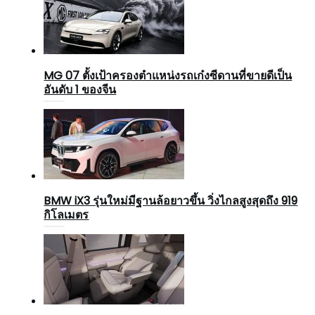
MG 07 ตั้งเป้าครองตำแหน่งรถเก๋งซีดานที่ขายดีเป็น
อันดับ 1 ของจีน
BMW iX3 รุ่นใหม่มีฐานล้อยาวขึ้น วิ่งไกลสูงสุดถึง 919
กิโลเมตร