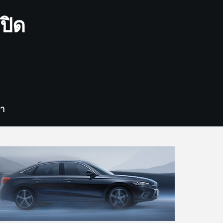
ปิด
รา