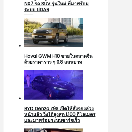
NX7 รถ SUV รุ่นใหม่ ที่มาพร้อม
ระบบ LiDAR
Haval GWM H10 ขายในตลาดจีน
ด้วยราคาราว ๆ 9.8 แสนบาท
BYD Denza Z9S เปิดให้สั่งจองล่วง
หน้าแล้ว วิ่งได้สูงสุด 1,100 กิโลเมตร
และมาพร้อมระบบชาร์จเร็ว