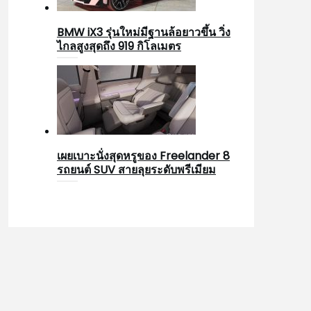
BMW iX3 รุ่นใหม่มีฐานล้อยาวขึ้น วิ่ง
ไกลสูงสุดถึง 919 กิโลเมตร
เผยเบาะนั่งสุดหรูของ Freelander 8
รถยนต์ SUV สายลุยระดับพรีเมียม