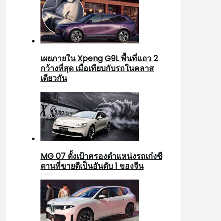
เผยภายใน Xpeng G9L พื้นที่แถว 2
กว้างที่สุด เมื่อเทียบกับรถในคลาส
เดียวกัน
MG 07 ตั้งเป้าครองตำแหน่งรถเก๋งซี
ดานที่ขายดีเป็นอันดับ 1 ของจีน