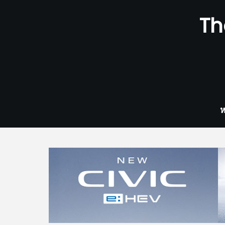
Skip
Th
to
content
ห