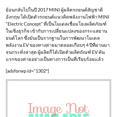
ย้อนกลับไปในปี 2017 MINI ผู้ผลิตรถยนต์สัญชาติ
อังกฤษ ได้เปิดตัวรถยนต์แนวคิดพลังงานไฟฟ้า MINI
“Electric Concept” ที่เป็นโมเดลเชื่อมโยงผลิตภัณฑ์
ในเชิงธุรกิจ เข้ากับการเปลี่ยนแปลงของกระแสยาน
ยนต์โลก ซึ่งมันเป็นรากฐานในการพัฒนาโมเดล
พลังงาน EV ของทางค่ายมาตลอดเกือบๆ 4 ปีที่ผ่านมา
จนกระทั่งล่าสุด ผู้ผลิตก็ได้เปิดตัวผลิตถัณฑ์ EV คัน
แรกของค่ายอย่างเป็นทางการเป็นที่เรียบร้อยแล้ว
[adsforwp id=”1302″]