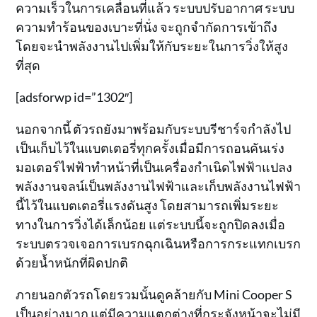
ความเร็วในการเคลื่อนที่แล้ว ระบบปรับอากาศ ระบบ
ความทำร้อนของเบาะที่นั่ง จะถูกจำกัดการเข้าถึง
โดยจะนำพลังงานไปเพิ่มให้กับระยะในการวิ่งให้สูง
ที่สุด
[adsforwp id=”1302″]
นอกจากนี้ ตัวรถยังมาพร้อมกับระบบรีชาร์จกำลังไป
เป็นเก็บไว้ในแบตเตอรี่ทุกครั้งเมื่อมีการถอนคันเร่ง
มอเตอร์ไฟฟ้าทำหน้าที่เป็นเครื่องกำเนิดไฟฟ้าแปลง
พลังงานจลน์เป็นพลังงานไฟฟ้าและเก็บพลังงานไฟฟ้า
นี้ไว้ในแบตเตอรี่แรงดันสูง โดยสามารถเพิ่มระยะ
ทางในการวิ่งได้เล็กน้อย แต่ระบบนี้จะถูกปิดลงเมื่อ
ระบบตรวจเจอการเบรกฉุกเฉินหรือการกระแทกเบรก
ด้วยน้ำหนักที่ผิดปกติ
ภายนอกตัวรถโดยรวมนั้นดูคล้ายกับ Mini Cooper S
เป็นอย่างมาก แต่มีความแตกต่างที่กระจังหน้าจะไม่มี