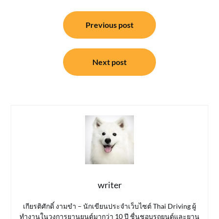
แนะแนว
Previous post
เรื่อง
Next post
writer
เกียรติศักดิ์ งามขำ – นักเขียนประจำเว็บไซต์ Thai Driving ผู้
ทำงานในวงการยานยนต์มากว่า 10 ปี ชื่นชอบรถยนต์และยาน