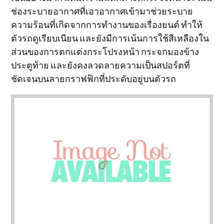
ช่องระบายอากาศที่เอาอากาศเข้ามาช่วยระบาย
ความร้อนที่เกิดจากการทำงานของเรื่องยนต์ ทำให้
ตัวรถดูเรียบเนียน และยังมีการเน้นการใช้สีเหลืองใน
ส่วนของการตกแต่งกระโปรงหน้า กระจกมองข้าง
ประตูท้าย และยังคงลวดลายความเป็นสปอร์ตที่
ชัดเจนบนลายกราฟฟิกที่ประดับอยู่บนตัวรถ