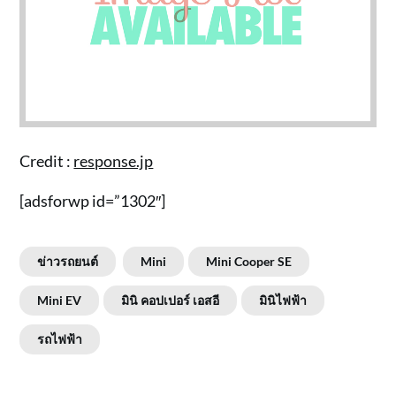
Credit :
response.jp
[adsforwp id=”1302″]
ข่าวรถยนต์
Mini
Mini Cooper SE
Mini EV
มินิ คอปเปอร์ เอสอี
มินิไฟฟ้า
รถไฟฟ้า