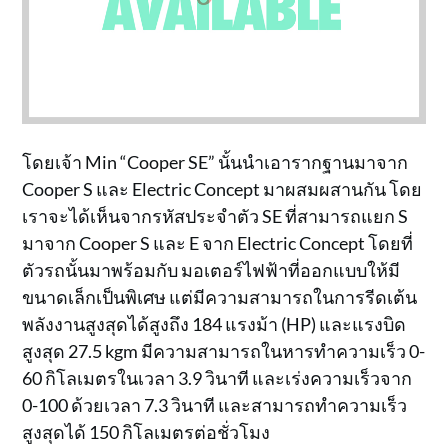
โดยเจ้า Min “Cooper SE” นั้นนำเอารากฐานมาจาก
Cooper S และ Electric Concept มาผสมผสานกัน โดย
เราจะได้เห็นจากรหัสประจำตัว SE ที่สามารถแยก S
มาจาก Cooper S และ E จาก Electric Concept โดยที่
ตัวรถนั้นมาพร้อมกับ มอเตอร์ไฟฟ้าที่ออกแบบให้มี
ขนาดเล็กเป็นพิเศษ แต่มีความสามารถในการรีดเต้น
พลังงานสูงสุดได้สูงถึง 184 แรงม้า (HP) และแรงบิด
สูงสุด 27.5 kgm มีความสามารถในหารทำความเร็ว 0-
60 กิโลเมตรในเวลา 3.9 วินาที และเร่งความเร็วจาก
0-100 ด้วยเวลา 7.3 วินาที และสามารถทำความเร็ว
สูงสุดได้ 150 กิโลเมตรต่อชั่วโมง