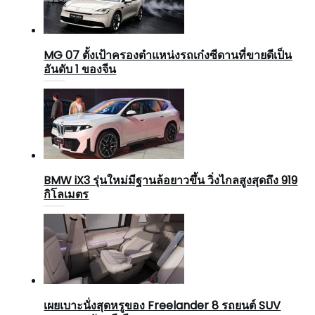
MG 07 ตั้งเป้าครองตำแหน่งรถเก๋งซีดานที่ขายดีเป็น
อันดับ 1 ของจีน
BMW iX3 รุ่นใหม่มีฐานล้อยาวขึ้น วิ่งไกลสูงสุดถึง 919
กิโลเมตร
เผยเบาะนั่งสุดหรูของ Freelander 8 รถยนต์ SUV