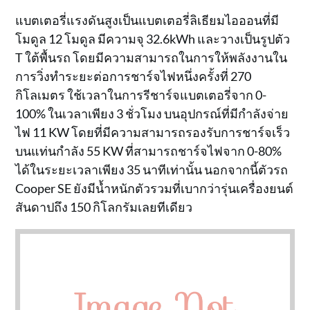
แบตเตอรี่แรงดันสูงเป็นแบตเตอรี่ลิเธียมไอออนที่มี
โมดูล 12 โมดูล มีความจุ 32.6kWh และวางเป็นรูปตัว
T ใต้พื้นรถ โดยมีความสามารถในการให้พลังงานใน
การวิ่งทำระยะต่อการชาร์จไฟหนึ่งครั้งที่ 270
กิโลเมตร ใช้เวลาในการรีชาร์จแบตเตอรี่จาก 0-
100% ในเวลาเพียง 3 ชั่วโมง บนอุปกรณ์ที่มีกำลังจ่าย
ไฟ 11 KW โดยที่มีความสามารถรองรับการชาร์จเร็ว
บนแท่นกำลัง 55 KW ที่สามารถชาร์จไฟจาก 0-80%
ได้ในระยะเวลาเพียง 35 นาทีเท่านั้น นอกจากนี้ตัวรถ
Cooper SE ยังมีน้ำหนักตัวรวมที่เบากว่ารุ่นเครื่องยนต์
สันดาปถึง 150 กิโลกรัมเลยทีเดียว