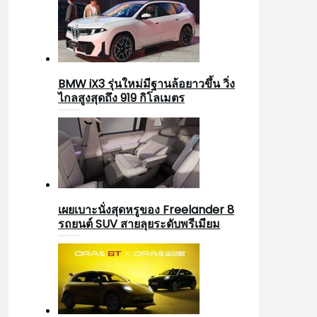
BMW iX3 รุ่นใหม่มีฐานล้อยาวขึ้น วิ่ง
ไกลสูงสุดถึง 919 กิโลเมตร
เผยเบาะนั่งสุดหรูของ Freelander 8
รถยนต์ SUV สายลุยระดับพรีเมียม