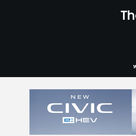
Skip
Th
to
content
ห