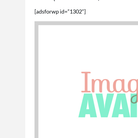
[adsforwp id=”1302”]