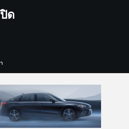
ปิด
รา