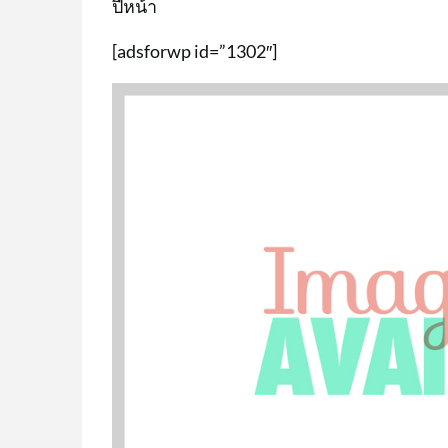
ปีหน้า
[adsforwp id=”1302″]