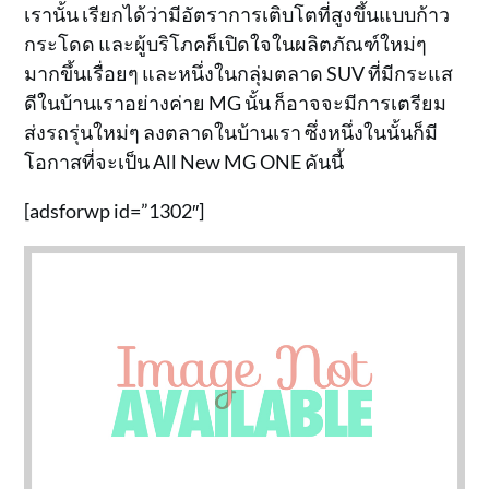
เรานั้น เรียกได้ว่ามีอัตราการเติบโตที่สูงขึ้นแบบก้าว
กระโดด และผู้บริโภคก็เปิดใจในผลิตภัณฑ์ใหม่ๆ
มากขึ้นเรื่อยๆ และหนึ่งในกลุ่มตลาด SUV ที่มีกระแส
ดีในบ้านเราอย่างค่าย MG นั้น ก็อาจจะมีการเตรียม
ส่งรถรุ่นใหม่ๆ ลงตลาดในบ้านเรา ซึ่งหนึ่งในนั้นก็มี
โอกาสที่จะเป็น All New MG ONE คันนี้
[adsforwp id=”1302″]