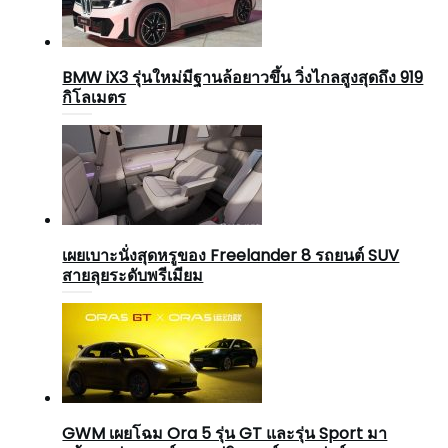
BMW iX3 รุ่นใหม่มีฐานล้อยาวขึ้น วิ่งไกลสูงสุดถึง 919
กิโลเมตร
เผยเบาะนั่งสุดหรูของ Freelander 8 รถยนต์ SUV
สายลุยระดับพรีเมียม
GWM เผยโฉม Ora 5 รุ่น GT และรุ่น Sport มา