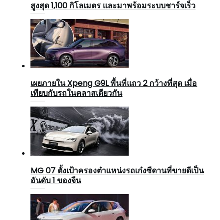
สูงสุด 1,100 กิโลเมตร และมาพร้อมระบบชาร์จเร็ว
เผยภายใน Xpeng G9L พื้นที่แถว 2 กว้างที่สุด เมื่อ
เทียบกับรถในคลาสเดียวกัน
MG 07 ตั้งเป้าครองตำแหน่งรถเก๋งซีดานที่ขายดีเป็น
อันดับ 1 ของจีน