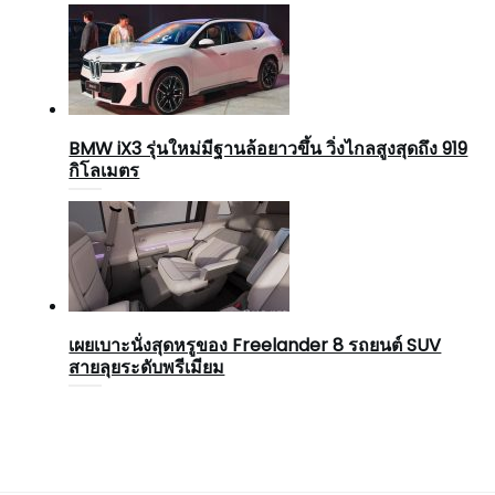
BMW iX3 รุ่นใหม่มีฐานล้อยาวขึ้น วิ่งไกลสูงสุดถึง 919
กิโลเมตร
เผยเบาะนั่งสุดหรูของ Freelander 8 รถยนต์ SUV
สายลุยระดับพรีเมียม