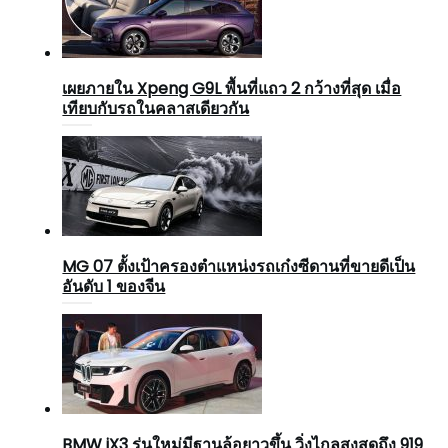
เผยภายใน Xpeng G9L พื้นที่แถว 2 กว้างที่สุด เมื่อ
เทียบกับรถในคลาสเดียวกัน
MG 07 ตั้งเป้าครองตำแหน่งรถเก๋งซีดานที่ขายดีเป็น
อันดับ 1 ของจีน
BMW iX3 รุ่นใหม่มีฐานล้อยาวขึ้น วิ่งไกลสูงสุดถึง 919