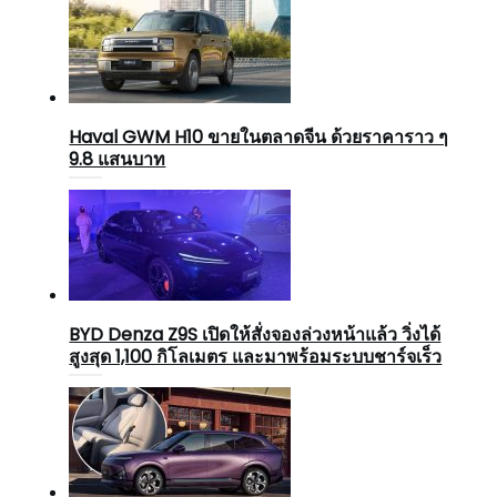
Haval GWM H10 ขายในตลาดจีน ด้วยราคาราว ๆ
9.8 แสนบาท
BYD Denza Z9S เปิดให้สั่งจองล่วงหน้าแล้ว วิ่งได้
สูงสุด 1,100 กิโลเมตร และมาพร้อมระบบชาร์จเร็ว