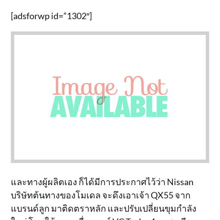
[adsforwp id=”1302″]
และทางผู้ผลิตเอง ก็ได้มีการประกาศไว้ว่า Nissan
บริษัทต้นทางของโมเดล จะดึงเอาเจ้า QX55 จาก
แบรนด์ลูก มาติดตราหลัก และปรับเปลี่ยนขุมกำลัง