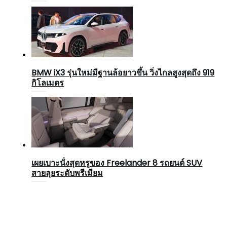
BMW iX3 รุ่นใหม่มีฐานล้อยาวขึ้น วิ่งไกลสูงสุดถึง 919
กิโลเมตร
เผยเบาะนั่งสุดหรูของ Freelander 8 รถยนต์ SUV
สายลุยระดับพรีเมียม